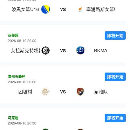
波黑女篮U16
塞浦路斯女篮U16
VS
亚美超
即将开始
2026-08-10 20:00
艾拉斯克特埃里温
BKMA
VS
贵州五峰杯
即将开始
2026-08-10 20:00
团坡村
竞驰队
VS
乌克超
即将开始
2026-08-10 20:30