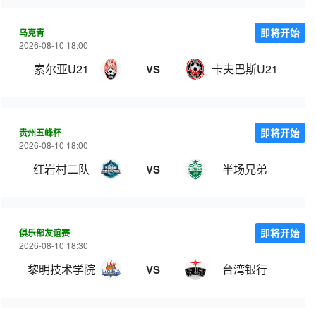
乌克青
即将开始
2026-08-10 18:00
索尔亚U21
卡夫巴斯U21
VS
贵州五峰杯
即将开始
2026-08-10 18:00
红岩村二队
半场兄弟
VS
俱乐部友谊赛
即将开始
2026-08-10 18:30
黎明技术学院
台湾银行
VS