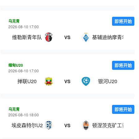
乌克青
即将开始
2026-08-10 17:00
维勒斯青年队
基辅迪纳摩青年队
VS
缅甸U20
即将开始
2026-08-10 17:00
掸联U20
银河U20
VS
乌克青
即将开始
2026-08-10 18:00
埃皮森特尔U21
顿涅茨克矿工青年队
VS