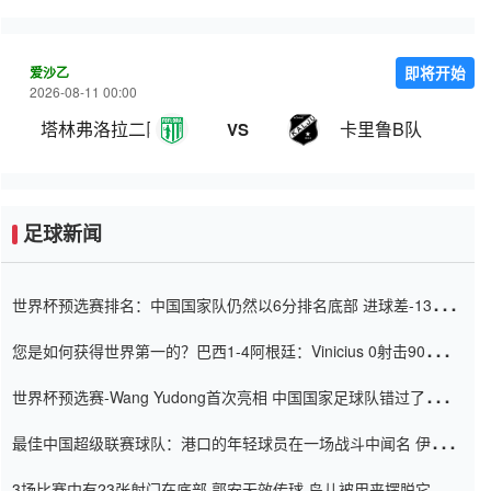
爱沙乙
即将开始
2026-08-11 00:00
塔林弗洛拉二队
卡里鲁B队
VS
足球新闻
世界杯预选赛排名：中国国家队仍然以6分排名底部 进球差-13令人
震惊
您是如何获得世界第一的？巴西1-4阿根廷：Vinicius 0射击90分钟
内
世界杯预选赛-Wang Yudong首次亮相 中国国家足球队错过了世界
杯0-2
最佳中国超级联赛球队：港口的年轻球员在一场战斗中闻名 伊万放
弃了泰桑（Taishan）
3场比赛中有23张射门在底部 郭安无效传球 鸟儿被用来摆脱它