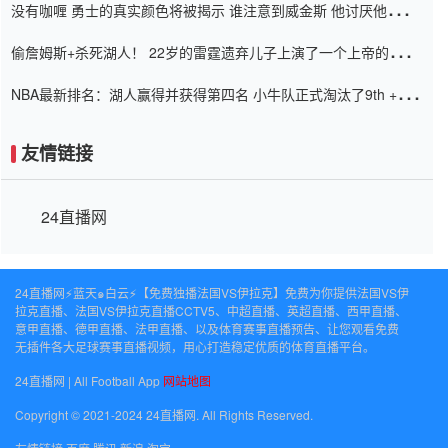
没有咖喱 勇士的真实颜色将被揭示 谁注意到威金斯 他讨厌他的老
老板
偷詹姆斯+杀死湖人！ 22岁的雷霆遗弃儿子上演了一个上帝的剧
本：疯狂的反击争夺1亿元人民币的合同
NBA最新排名：湖人赢得并获得第四名 小牛队正式淘汰了9th + 76
人
友情链接
24直播网
24直播网⚡蓝天๑白云⚡️【免费独播法国VS伊拉克】免费为你提供法国VS伊
拉克直播、法国VS伊拉克直播CCTV5、中超直播、英超直播、西甲直播、
意甲直播、德甲直播、法甲直播、以及体育赛事直播预告、让您观看免费
无插件各大足球赛事直播视频，用心打造稳定优质的体育直播平台。
24直播网 | All Football App
网站地图
Copyright © 2021-2024 24直播网. All Rights Reserved.