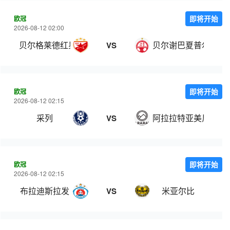
欧冠
即将开始
2026-08-12 02:00
贝尔格莱德红星
贝尔谢巴夏普尔
VS
欧冠
即将开始
2026-08-12 02:15
采列
阿拉拉特亚美尼亚
VS
欧冠
即将开始
2026-08-12 02:15
布拉迪斯拉发
米亚尔比
VS