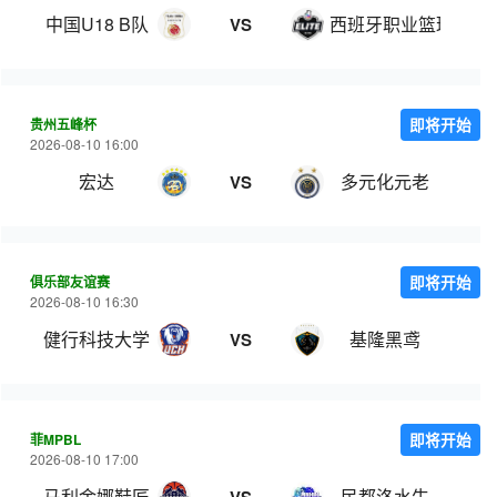
中国U18 B队
西班牙职业篮球实验室
VS
贵州五峰杯
即将开始
2026-08-10 16:00
宏达
多元化元老
VS
俱乐部友谊赛
即将开始
2026-08-10 16:30
健行科技大学
基隆黑鸢
VS
菲MPBL
即将开始
2026-08-10 17:00
马利金娜鞋匠
民都洛水牛