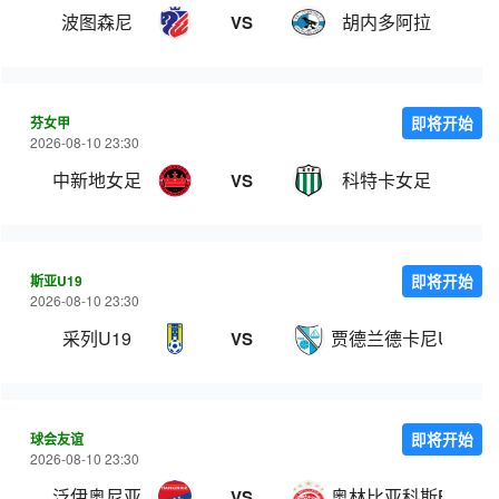
波图森尼
胡内多阿拉
VS
芬女甲
即将开始
2026-08-10 23:30
中新地女足
科特卡女足
VS
斯亚U19
即将开始
2026-08-10 23:30
采列U19
贾德兰德卡尼U19
VS
球会友谊
即将开始
2026-08-10 23:30
泛伊奥尼亚
奥林比亚科斯B队
VS