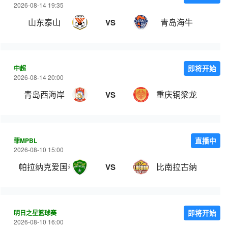
2026-08-14 19:35
山东泰山
青岛海牛
VS
中超
即将开始
2026-08-14 20:00
青岛西海岸
重庆铜梁龙
VS
菲MPBL
直播中
2026-08-10 15:00
帕拉纳克爱国者
比南拉古纳
VS
明日之星篮球赛
即将开始
2026-08-10 16:00